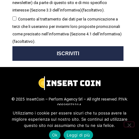
newsletter) da parte di questo sito e di mio specifico
interesse (Sezione 3.3 dell'informativa)(facoltativo).
Consento al trattamento dei dati per la comunicazione a
terzi che li useranno per inviarmi loro proposte promozionali
come precisato nell'informativa (Sezione 4.1 dell'informativa)
(facoltativo).
ISCRIVITI
© 2025 InsertCoin – Perform Agency Srl – All right reserved. P.IVA:
09335071214.
Cookie Policy
.
Privacy Policy
.
Utilizziamo i cookie per essere sicuri che tu possa avere la
migliore esperienza sul nostro sito. Se continui ad utilizzare
questo sito noi assumiamo che tu ne sia felice.
Ok
Leggi di più