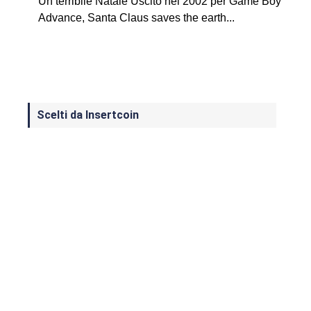
Un terribile Natale Uscito nel 2002 per Game Boy
Advance, Santa Claus saves the earth...
Scelti da Insertcoin
I Migliori Giochi per MS-DOS: Una
Guida ai Classici che Hanno Definito
un'Era