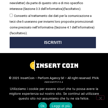
newsletter) da parte di questo sito e di mio specifico
interesse (Sezione 3.3 dell'informativa)(facoltativo).
Consento al trattamento dei dati per la comunicazione a
terzi che li useranno per inviarmi loro proposte promozionali
come precisato nell'informativa (Sezione 4.1 dell'informativa)
(facoltativo).
ISCRIVITI
© 2025 InsertCoin – Perform Agency Srl – All right reserved. P.IVA:
09335071214.
Cookie Policy
.
Privacy Policy
.
Utilizziamo i cookie per essere sicuri che tu possa avere la
migliore esperienza sul nostro sito. Se continui ad utilizzare
questo sito noi assumiamo che tu ne sia felice.
Ok
Leggi di più