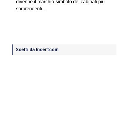
divenne il marchio-simbolo dei cabinati più
sorprendenti...
Scelti da Insertcoin
I Migliori Giochi per MS-DOS: Una
Guida ai Classici che Hanno Definito
un'Era