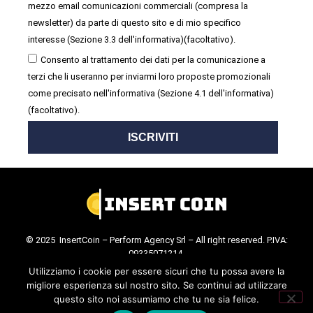
mezzo email comunicazioni commerciali (compresa la
newsletter) da parte di questo sito e di mio specifico
interesse (Sezione 3.3 dell'informativa)(facoltativo).
Consento al trattamento dei dati per la comunicazione a
terzi che li useranno per inviarmi loro proposte promozionali
come precisato nell'informativa (Sezione 4.1 dell'informativa)
(facoltativo).
ISCRIVITI
© 2025 InsertCoin – Perform Agency Srl – All right reserved. P.IVA:
09335071214.
Cookie Policy
.
Privacy Policy
.
Utilizziamo i cookie per essere sicuri che tu possa avere la
migliore esperienza sul nostro sito. Se continui ad utilizzare
questo sito noi assumiamo che tu ne sia felice.