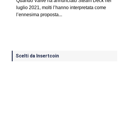
Quando Valve ha annunciato Steam Deck nel
luglio 2021, molti l’hanno interpretata come
l’ennesima proposta...
Scelti da Insertcoin
I Migliori Giochi per MS-DOS: Una
Guida ai Classici che Hanno Definito