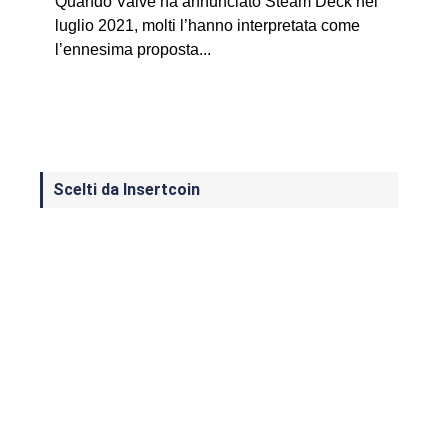
Quando Valve ha annunciato Steam Deck nel
luglio 2021, molti l’hanno interpretata come
l’ennesima proposta...
Scelti da Insertcoin
I Migliori Giochi per MS-DOS: Una
Guida ai Classici che Hanno Definito