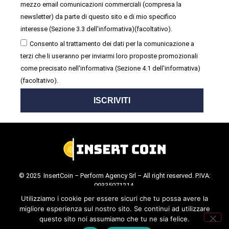
mezzo email comunicazioni commerciali (compresa la
newsletter) da parte di questo sito e di mio specifico
interesse (Sezione 3.3 dell'informativa)(facoltativo).
Consento al trattamento dei dati per la comunicazione a
terzi che li useranno per inviarmi loro proposte promozionali
come precisato nell'informativa (Sezione 4.1 dell'informativa)
(facoltativo).
ISCRIVITI
© 2025 InsertCoin – Perform Agency Srl – All right reserved. P.IVA:
09335071214.
Cookie Policy
.
Privacy Policy
.
Utilizziamo i cookie per essere sicuri che tu possa avere la
migliore esperienza sul nostro sito. Se continui ad utilizzare
questo sito noi assumiamo che tu ne sia felice.