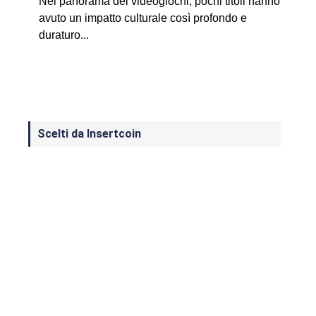
Nel panorama dei videogiochi, pochi titoli hanno
avuto un impatto culturale così profondo e
duraturo...
Scelti da Insertcoin
I Migliori Giochi per MS-DOS: Una
Guida ai Classici che Hanno Definito