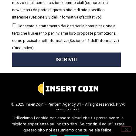
mezzo email comunicazioni commerciali (compresa la
newsletter) da parte di questo sito e di mio specifico
interesse (Sezione 3.3 dell'informativa)(facoltativo).
Consento al trattamento dei dati per la comunicazione a
terzi che li useranno per inviarmi loro proposte promozionali
come precisato nell'informativa (Sezione 4.1 dell'informativa)
(facoltativo).
ISCRIVITI
© 2025 InsertCoin – Perform Agency Srl – All right reserved. P.IVA:
09335071214.
Cookie Policy
.
Privacy Policy
.
Utilizziamo i cookie per essere sicuri che tu possa avere la
migliore esperienza sul nostro sito. Se continui ad utilizzare
questo sito noi assumiamo che tu ne sia felice.