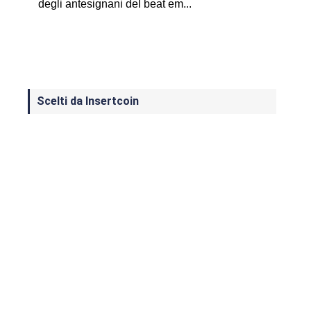
degli antesignani del beat em...
Scelti da Insertcoin
I Migliori Giochi per MS-DOS: Una
Guida ai Classici che Hanno Definito
un'Era