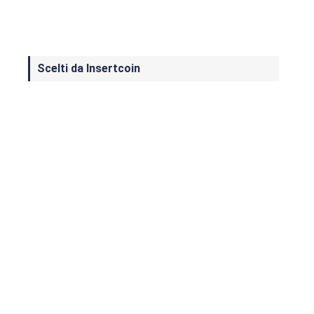
Scelti da Insertcoin
I Migliori Giochi per MS-DOS: Una
Guida ai Classici che Hanno Definito
un'Era