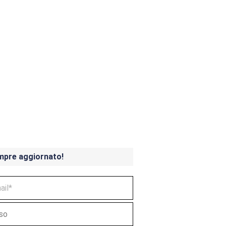
ndicoot 4 in uscita a
mpre aggiornato!