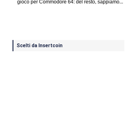
gioco per Commodore 64: del resto, sappiamo...
Scelti da Insertcoin
I Migliori Giochi per MS-DOS: Una
Guida ai Classici che Hanno Definito
un'Era