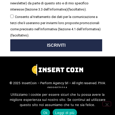
newsletter) da parte di questo sito e di mio specifico
interesse (Sezione 3.3 dell'informativa)(facoltativo).
Consento al trattamento dei dati per la comunicazione a
terzi che li useranno per inviarmi loro proposte promozionali
come precisato nell'informativa (Sezione 4.1 dell'informativa)
(facoltativo).
ISCRIVITI
© 2025 InsertCoin – Perform Agency Srl – All right reserved. P.IVA:
09335071214.
Cookie Policy
.
Privacy Policy
.
Utilizziamo i cookie per essere sicuri che tu possa avere la
migliore esperienza sul nostro sito. Se continui ad utilizzare
questo sito noi assumiamo che tu ne sia felice.
Ok
Leggi di più