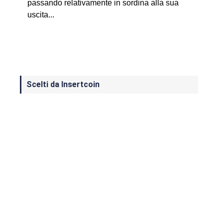
passando relativamente in sordina alla sua
uscita...
Scelti da Insertcoin
I Migliori Giochi per MS-DOS: Una
Guida ai Classici che Hanno Definito
un'Era