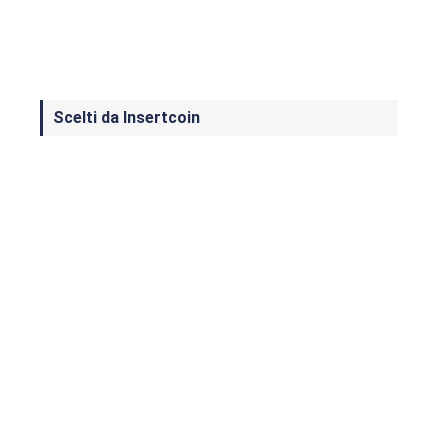
Scelti da Insertcoin
I Migliori Giochi per MS-DOS: Una
Guida ai Classici che Hanno Definito
un'Era