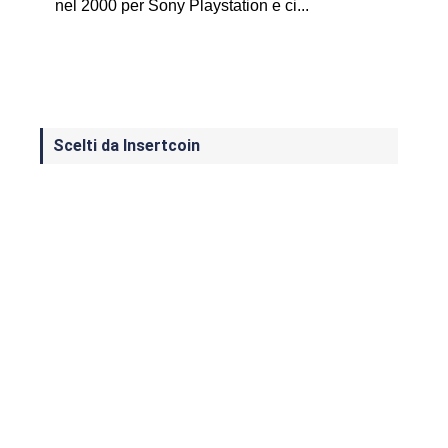
nel 2000 per Sony Playstation e ci...
Scelti da Insertcoin
I Migliori Giochi per MS-DOS: Una
Guida ai Classici che Hanno Definito
un'Era