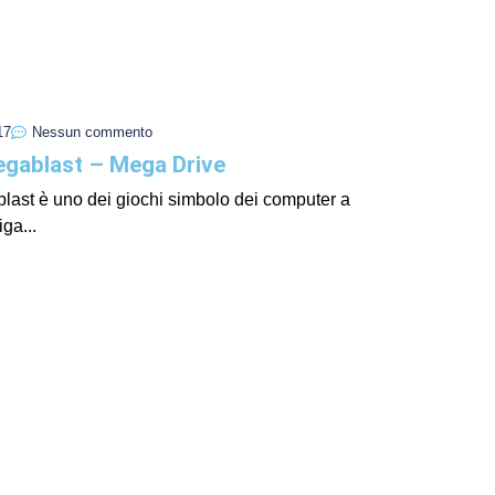
I Miglio
Guida a
Definito
17
Nessun commento
egablast – Mega Drive
ast è uno dei giochi simbolo dei computer a
iga...
Yakuza:
Dojima