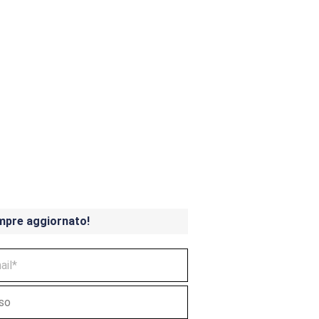
ndicoot 4 in uscita a
mpre aggiornato!