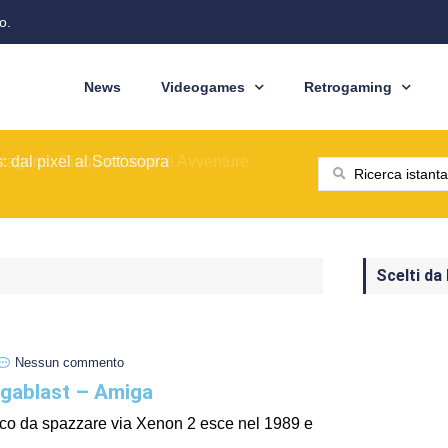
o.
News
Videogames
Retrogaming
ione del modello originale
ominò le sale giochi nel 1989
ragons: Cinquant'anni di Avventure
: dal pixel al Sottosopra
saga BioWare
 nelle nostre tasche
ione del modello originale
ominò le sale giochi nel 1989
Scelti da
Nessun commento
gablast – Amiga
ico da spazzare via Xenon 2 esce nel 1989 e