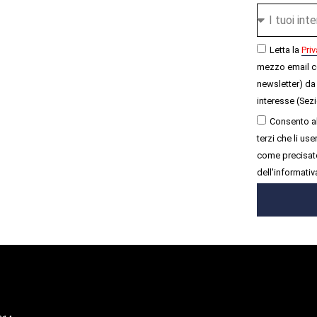
Letta la
Priv
mezzo email c
newsletter) da 
interesse (Sezi
Consento al
terzi che li u
come precisato
dell'informativ