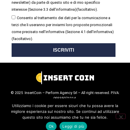
newsletter) da parte di questo sito e di mio specifico
interesse (Sezione 3.3 dell'informativa)(facoltativo).
Consento al trattamento dei dati per la comunicazione a
terzi che li useranno per inviarmi loro proposte promozionali
come precisato nell'informativa (Sezione 4.1 dell'informativa)
(facoltativo).
ISCRIVITI
© 2025 InsertCoin – Perform Agency Srl – All right reserved. P.IVA:
09335071214.
Cookie Policy
.
Privacy Policy
.
Utilizziamo i cookie per essere sicuri che tu possa avere la
migliore esperienza sul nostro sito. Se continui ad utilizzare
questo sito noi assumiamo che tu ne sia felice.
Ok
Leggi di più