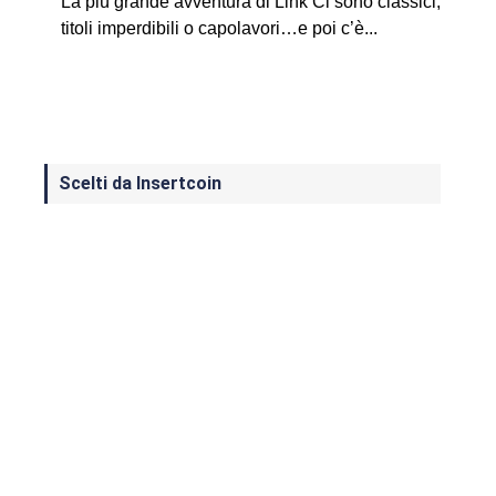
La più grande avventura di Link Ci sono classici,
titoli imperdibili o capolavori…e poi c’è...
Scelti da Insertcoin
I Migliori Giochi per MS-DOS: Una
Guida ai Classici che Hanno Definito
un'Era