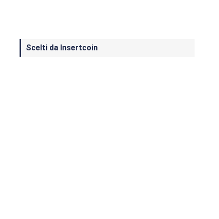
Scelti da Insertcoin
I Migliori Giochi per MS-DOS: Una
Guida ai Classici che Hanno Definito
un'Era