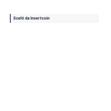
Scelti da Insertcoin
I Migliori Giochi per MS-DOS: Una
Guida ai Classici che Hanno Definito
un'Era