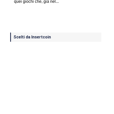
quei giochi che, già nel...
Scelti da Insertcoin
I Migliori Giochi per MS-DOS: Una
Guida ai Classici che Hanno Definito
un'Era