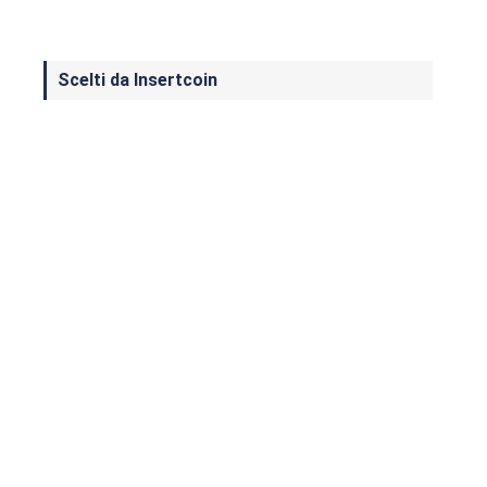
Scelti da Insertcoin
I Migliori Giochi per MS-DOS: Una
Guida ai Classici che Hanno Definito
un'Era