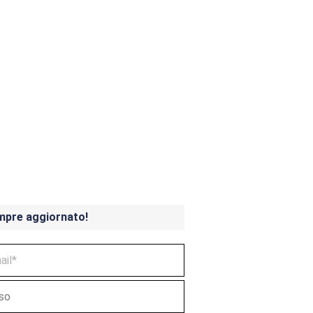
ndicoot 4 in uscita a
mpre aggiornato!