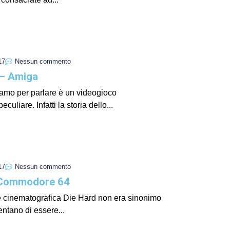
I Miglio
Guida a
Definito
17
Nessun commento
 – Amiga
tiamo per parlare è un videogioco
uliare. Infatti la storia dello...
17
Nessun commento
 Commodore 64
Yakuza:
Dojima
e cinematografica Die Hard non era sinonimo
entano di essere...