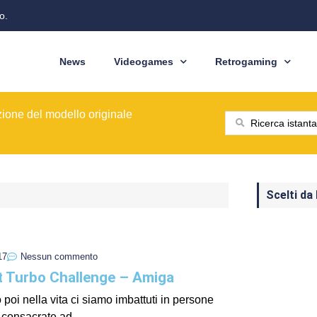
o.
News
Videogames
Retrogaming
ione del modello originale
ominò le sale giochi nel 1989
ragons: Cinquant'anni di Avventure
: dal pixel al Sottosopra
saga BioWare
 nelle nostre tasche
ione del modello originale
ominò le sale giochi nel 1989
Scelti da
17
Nessun commento
t Turbo Challenge – Amiga
o poi nella vita ci siamo imbattuti in persone
consacrate ad...