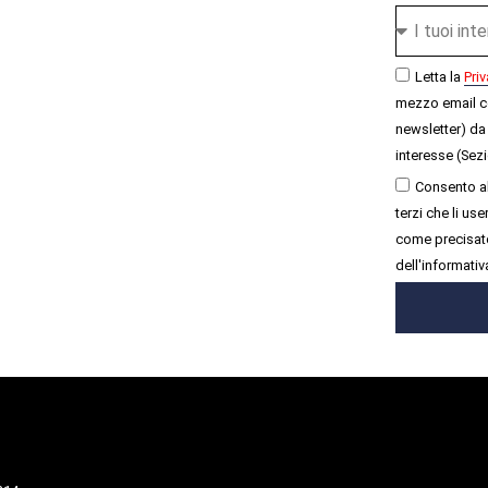
Letta la
Priv
mezzo email c
newsletter) da 
interesse (Sezi
Consento al
terzi che li u
come precisato
dell'informativ