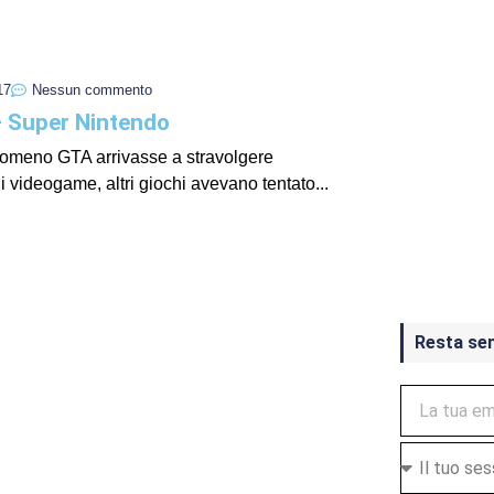
17
Nessun commento
– Super Nintendo
nomeno GTA arrivasse a stravolgere
i videogame, altri giochi avevano tentato...
Crash Ba
ottobre
Resta se