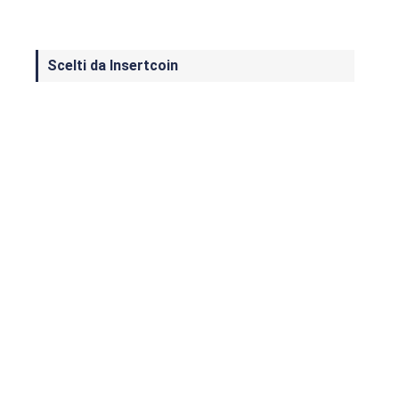
Scelti da Insertcoin
I Migliori Giochi per MS-DOS: Una
Guida ai Classici che Hanno Definito
un'Era