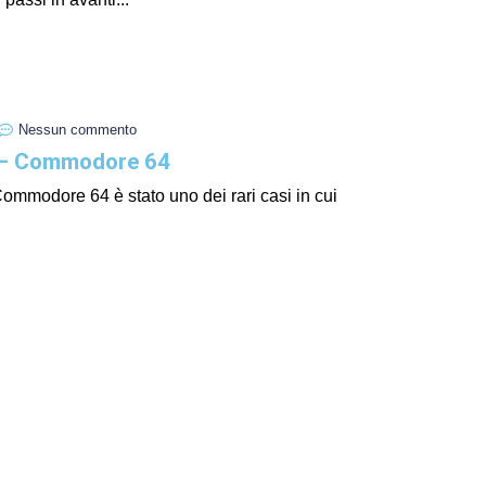
I Miglio
Guida a
Definito
Nessun commento
 – Commodore 64
ommodore 64 è stato uno dei rari casi in cui
Yakuza:
Dojima