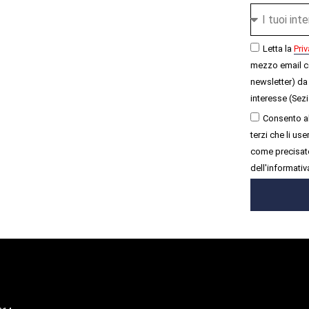
Letta la
Priv
mezzo email c
newsletter) da 
interesse (Sezi
Consento al
terzi che li u
come precisato
dell'informativ