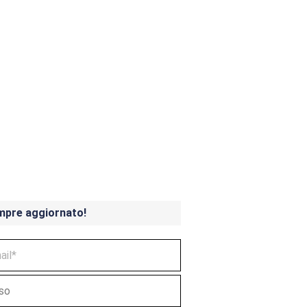
ndicoot 4 in uscita a
mpre aggiornato!