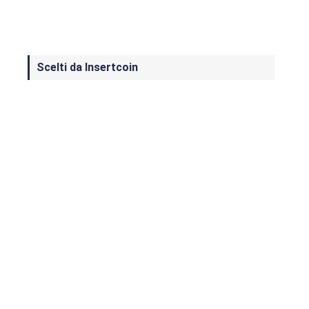
Scelti da Insertcoin
I Migliori Giochi per MS-DOS: Una
Guida ai Classici che Hanno Definito
un'Era