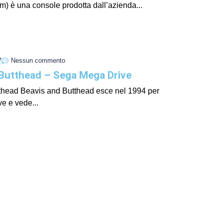
) è una console prodotta dall’azienda...
I Miglio
Guida a
Definito
7
Nessun commento
 Butthead – Sega Mega Drive
thead Beavis and Butthead esce nel 1994 per
e e vede...
Yakuza:
Dojima