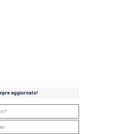
ndicoot 4 in uscita a
mpre aggiornato!