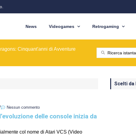
o.
News
Videogames
Retrogaming
ione del modello originale
ominò le sale giochi nel 1989
ragons: Cinquant'anni di Avventure
: dal pixel al Sottosopra
saga BioWare
 nelle nostre tasche
ione del modello originale
ominò le sale giochi nel 1989
Scelti da
7
Nessun commento
l’evoluzione delle console inizia da
ialmente col nome di Atari VCS (Video