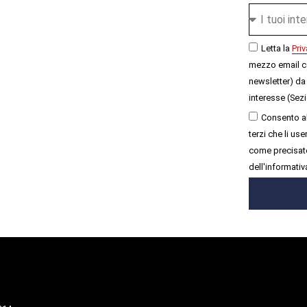
Letta la
Priv
mezzo email c
newsletter) da 
interesse (Sezi
Consento al
terzi che li u
come precisato
dell'informativ