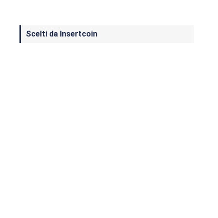
Scelti da Insertcoin
I Migliori Giochi per MS-DOS: Una
Guida ai Classici che Hanno Definito
un'Era