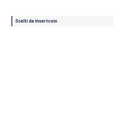
Scelti da Insertcoin
I Migliori Giochi per MS-DOS: Una
Guida ai Classici che Hanno Definito
un'Era