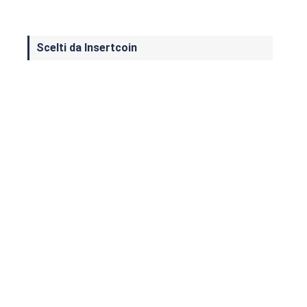
Scelti da Insertcoin
I Migliori Giochi per MS-DOS: Una
Guida ai Classici che Hanno Definito
un'Era