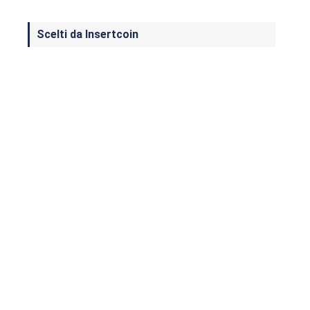
Scelti da Insertcoin
I Migliori Giochi per MS-DOS: Una
Guida ai Classici che Hanno Definito
un'Era