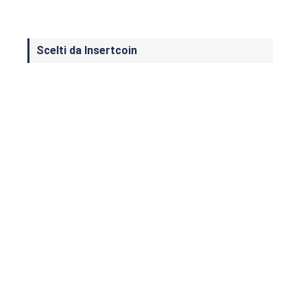
Scelti da Insertcoin
I Migliori Giochi per MS-DOS: Una
Guida ai Classici che Hanno Definito
un'Era