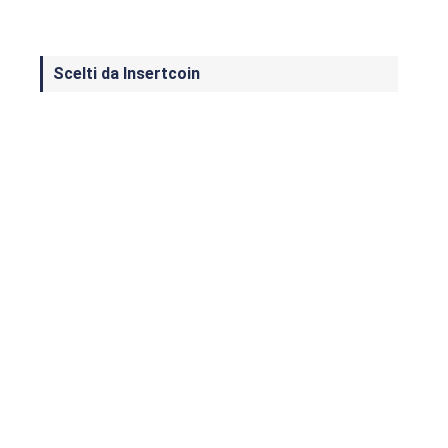
Scelti da Insertcoin
I Migliori Giochi per MS-DOS: Una
Guida ai Classici che Hanno Definito
un'Era