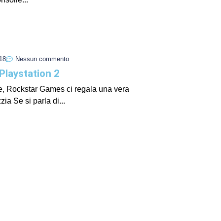
I Miglio
Guida a
Definito
18
Nessun commento
laystation 2
le, Rockstar Games ci regala una vera
zia Se si parla di...
Yakuza:
Dojima