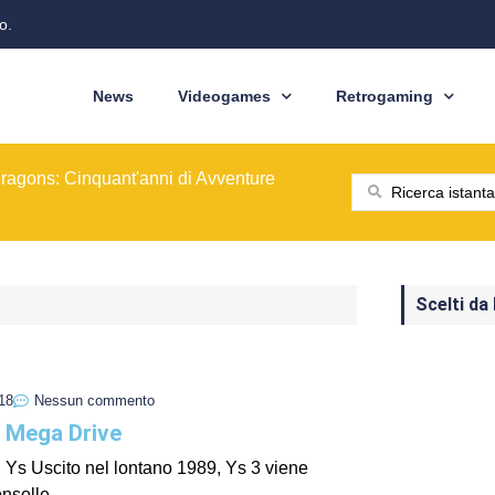
o.
News
Videogames
Retrogaming
ione del modello originale
ominò le sale giochi nel 1989
ragons: Cinquant'anni di Avventure
: dal pixel al Sottosopra
saga BioWare
 nelle nostre tasche
ione del modello originale
ominò le sale giochi nel 1989
Scelti da
18
Nessun commento
 Mega Drive
di Ys Uscito nel lontano 1989, Ys 3 viene
nsolle...