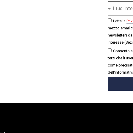
Letta la
Priv
mezzo email c
newsletter) da 
interesse (Sezi
Consento al
terzi che li u
come precisato
dell'informativ