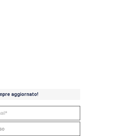
ndicoot 4 in uscita a
mpre aggiornato!