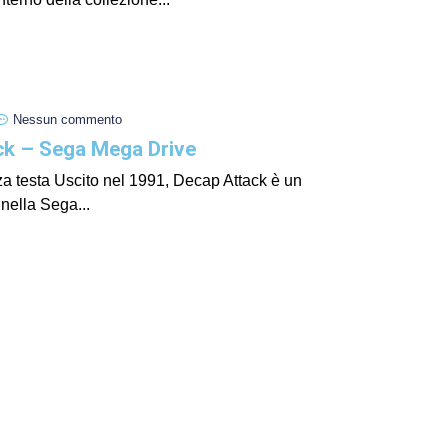
I Miglio
Guida a
Definito
Nessun commento
ck – Sega Mega Drive
nza testa Uscito nel 1991, Decap Attack è un
 nella Sega...
Yakuza:
Dojima