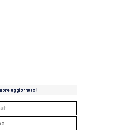
ndicoot 4 in uscita a
mpre aggiornato!