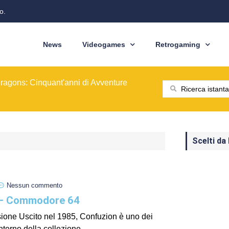
o.
News
Videogames
Retrogaming
ione del modello originale
ominò le sale giochi nel 1989
ragons: Cinquant'anni di Avventure
: dal pixel al Sottosopra
saga BioWare
 nelle nostre tasche
ione del modello originale
ominò le sale giochi nel 1989
Scelti da
Nessun commento
 – Commodore 64
ione Uscito nel 1985, Confuzion è uno dei
’interno della collezione...