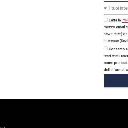
Letta la
Priv
mezzo email c
newsletter) da 
interesse (Sezi
Consento al
terzi che li u
come precisato
dell'informativ