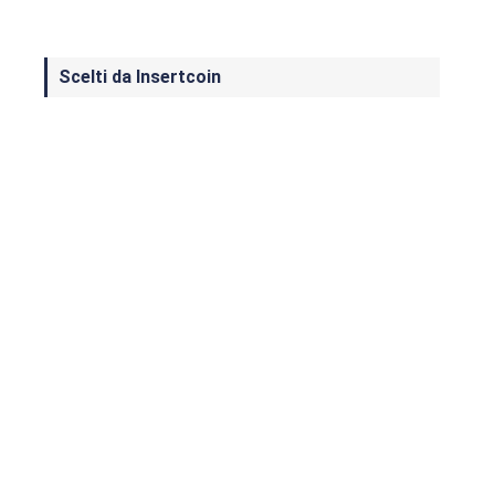
Scelti da Insertcoin
I Migliori Giochi per MS-DOS: Una
Guida ai Classici che Hanno Definito
un'Era