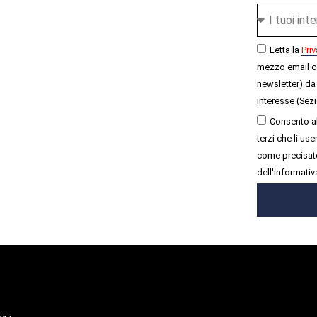
Letta la
Priv
mezzo email c
newsletter) da 
interesse (Sezi
Consento al
terzi che li u
come precisato
dell'informativ