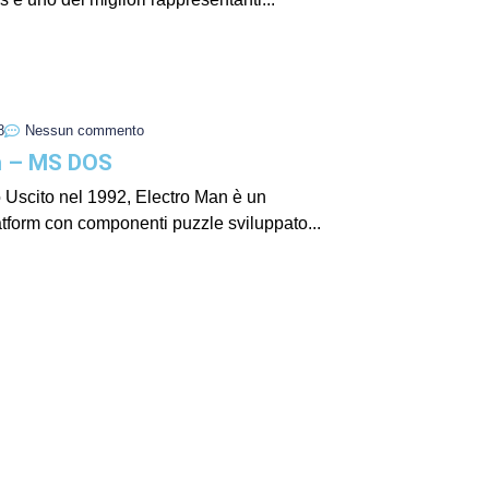
I Miglio
Guida a
Definito
8
Nessun commento
n – MS DOS
o Uscito nel 1992, Electro Man è un
atform con componenti puzzle sviluppato...
Yakuza:
Dojima