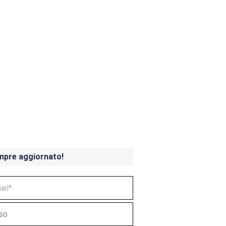
ndicoot 4 in uscita a
mpre aggiornato!