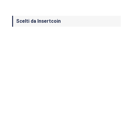
Scelti da Insertcoin
I Migliori Giochi per MS-DOS: Una
Guida ai Classici che Hanno Definito
un'Era