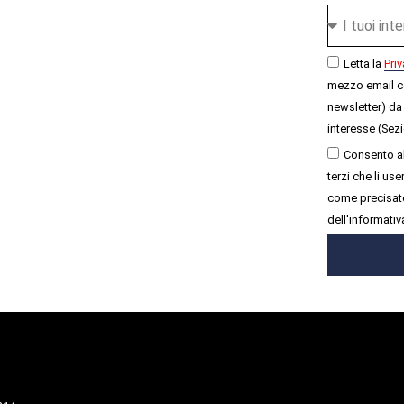
Letta la
Priv
mezzo email c
newsletter) da 
interesse (Sezi
Consento al
terzi che li u
come precisato
dell'informativ