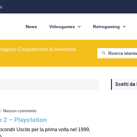
o.
News
Videogames
Retrogaming
ione del modello originale
ominò le sale giochi nel 1989
ragons: Cinquant'anni di Avventure
: dal pixel al Sottosopra
saga BioWare
 nelle nostre tasche
ione del modello originale
ominò le sale giochi nel 1989
Scelti da
Nessun commento
e 2 – Playstation
itocondri Uscito per la prima volta nel 1999,
...