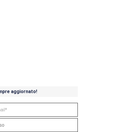
ndicoot 4 in uscita a
mpre aggiornato!