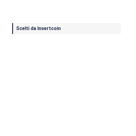
Scelti da Insertcoin
I Migliori Giochi per MS-DOS: Una
Guida ai Classici che Hanno Definito
un'Era