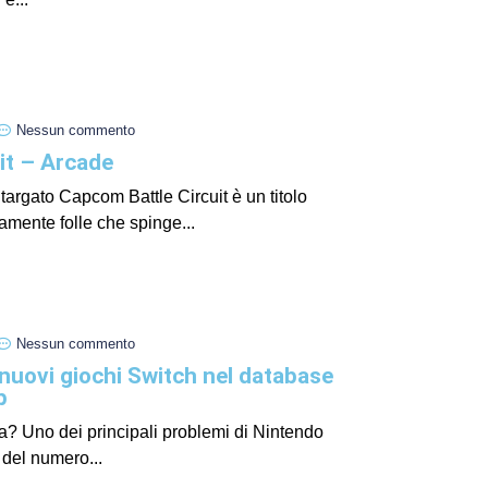
I Miglio
Guida a
Definito
Nessun commento
uit – Arcade
targato Capcom Battle Circuit è un titolo
mente folle che spinge...
Nessun commento
i nuovi giochi Switch nel database
Yakuza:
p
Dojima
ra? Uno dei principali problemi di Nintendo
 del numero...