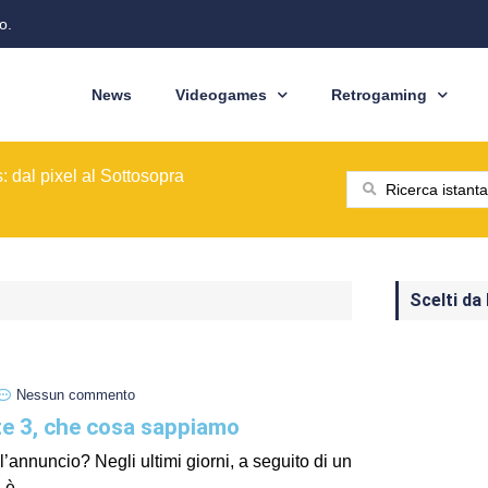
o.
News
Videogames
Retrogaming
ione del modello originale
ominò le sale giochi nel 1989
ragons: Cinquant'anni di Avventure
: dal pixel al Sottosopra
saga BioWare
 nelle nostre tasche
ione del modello originale
ominò le sale giochi nel 1989
Scelti da
Nessun commento
te 3, che cosa sappiamo
l’annuncio? Negli ultimi giorni, a seguito di un
 è...