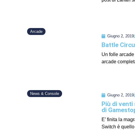
Arcade
Giugno 2, 2019
Battle Circ
Un folle arcade 
arcade completa
News & Console
Giugno 2, 2019
Più di vent
di Gamesto
E’ finita la mag
Switch è quello