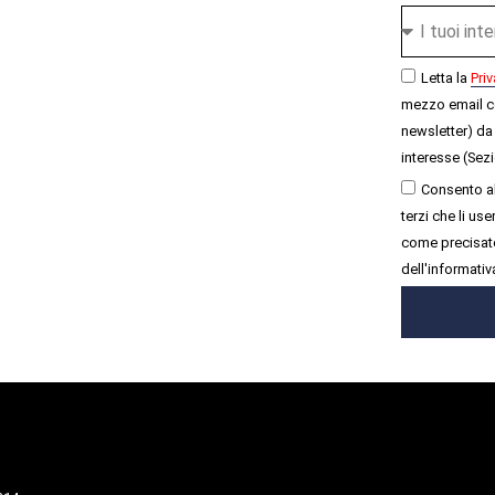
Letta la
Priv
mezzo email c
newsletter) da 
interesse (Sezi
Consento al
terzi che li u
come precisato
dell'informativ