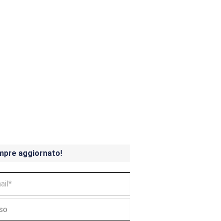
ndicoot 4 in uscita a
mpre aggiornato!