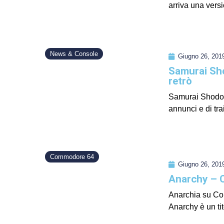
arriva una versi
News & Console
Giugno 26, 201
Samurai Sho
retrò
Samurai Shodow
annunci e di tra
Commodore 64
Giugno 26, 201
Anarchy –
Anarchia su Co
Anarchy è un tit