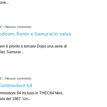
one...
I Miglio
Guida a
Definito
9
Nessun commento
down: Ronin e Samurai in salsa
n è pronto a tornare Dopo una serie di
iler, Samurai...
9
Nessun commento
 Commodore 64
Yakuza:
Dojima
mmodore 64 Incluso in THEC64 Mini,
olo del 1987. Un...