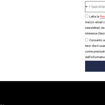
Letta la
Priv
mezzo email c
newsletter) da 
interesse (Sezi
Consento al
terzi che li u
come precisato
dell'informativ