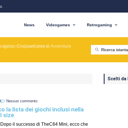
o.
News
Videogames
Retrogaming
ione del modello originale
ominò le sale giochi nel 1989
ragons: Cinquant'anni di Avventure
: dal pixel al Sottosopra
saga BioWare
 nelle nostre tasche
ione del modello originale
ominò le sale giochi nel 1989
Scelti da
9
Nessun commento
la lista dei giochi inclusi nella
l size
Re Dopo il successo di TheC64 Mini, ecco che