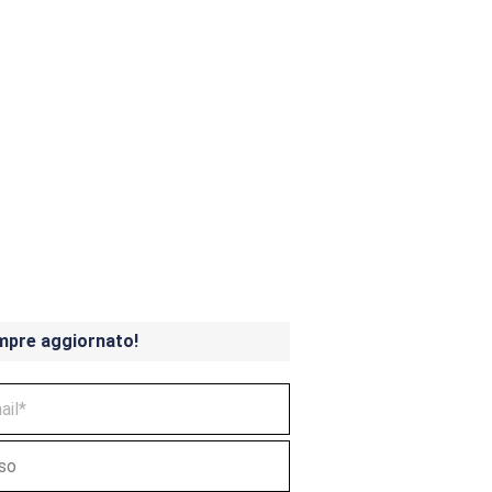
ndicoot 4 in uscita a
mpre aggiornato!