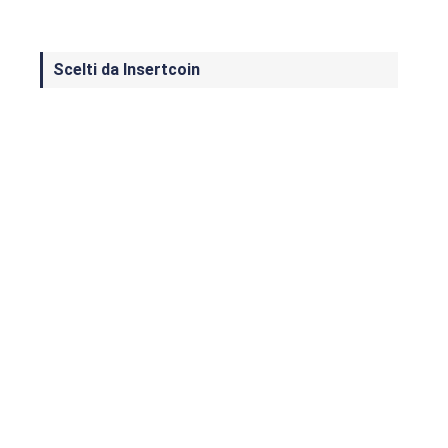
Scelti da Insertcoin
I Migliori Giochi per MS-DOS: Una
Guida ai Classici che Hanno Definito
un'Era