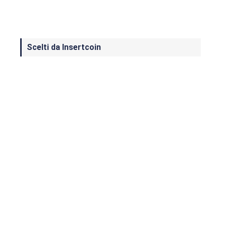
Scelti da Insertcoin
I Migliori Giochi per MS-DOS: Una
Guida ai Classici che Hanno Definito
un'Era