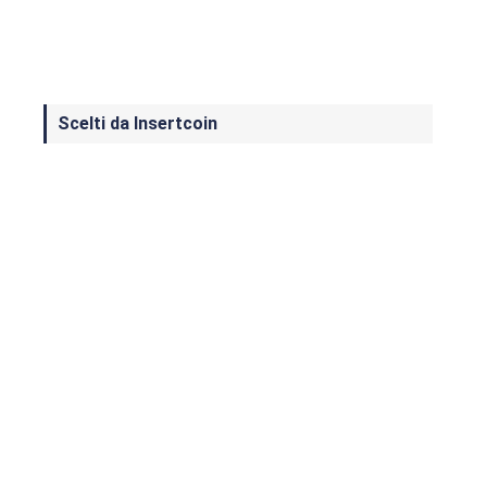
Scelti da Insertcoin
I Migliori Giochi per MS-DOS: Una
Guida ai Classici che Hanno Definito
un'Era