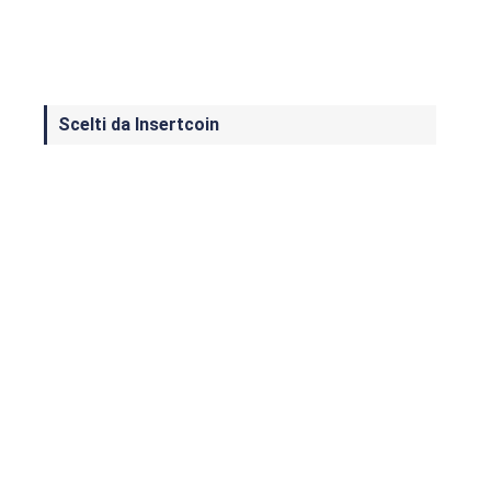
Scelti da Insertcoin
I Migliori Giochi per MS-DOS: Una
Guida ai Classici che Hanno Definito
un'Era