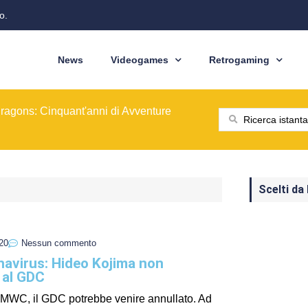
o.
News
Videogames
Retrogaming
ione del modello originale
ominò le sale giochi nel 1989
ragons: Cinquant'anni di Avventure
: dal pixel al Sottosopra
saga BioWare
 nelle nostre tasche
ione del modello originale
ominò le sale giochi nel 1989
Scelti da
20
Nessun commento
avirus: Hideo Kojima non
 al GDC
 MWC, il GDC potrebbe venire annullato. Ad