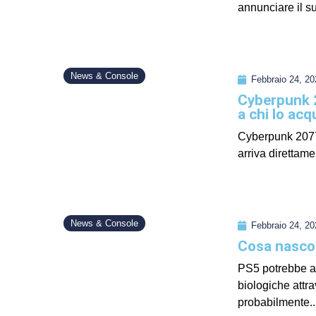
annunciare il s
News & Console
Febbraio 24, 20
Cyberpunk 2
a chi lo ac
Cyberpunk 2077 
arriva direttam
News & Console
Febbraio 24, 20
Cosa nascon
PS5 potrebbe av
biologiche attra
probabilmente..