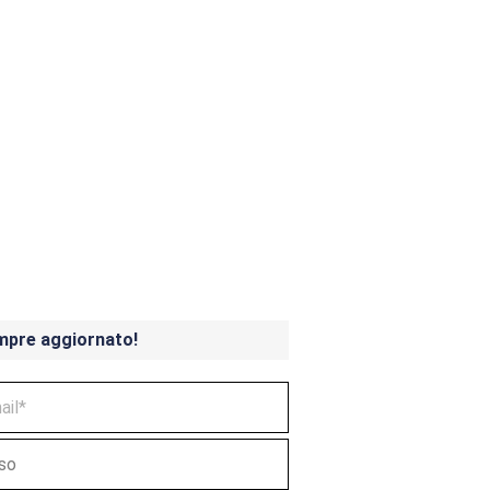
ndicoot 4 in uscita a
mpre aggiornato!