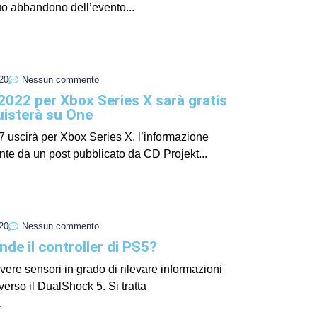
uo abbandono dell’evento...
I Miglio
Guida a
Definito
20
Nessun commento
022 per Xbox Series X sarà gratis
quisterà su One
uscirà per Xbox Series X, l’informazione
ente da un post pubblicato da CD Projekt...
20
Nessun commento
de il controller di PS5?
Yakuza:
ere sensori in grado di rilevare informazioni
Dojima
verso il DualShock 5. Si tratta
.