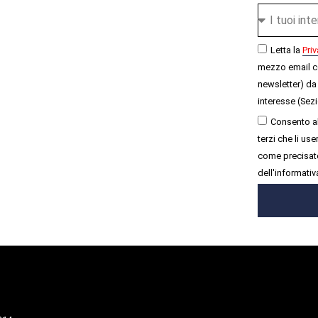
Letta la
Priv
mezzo email c
newsletter) da 
interesse (Sezi
Consento al
terzi che li u
come precisato
dell'informativ