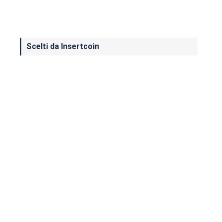
Scelti da Insertcoin
I Migliori Giochi per MS-DOS: Una
Guida ai Classici che Hanno Definito
un'Era