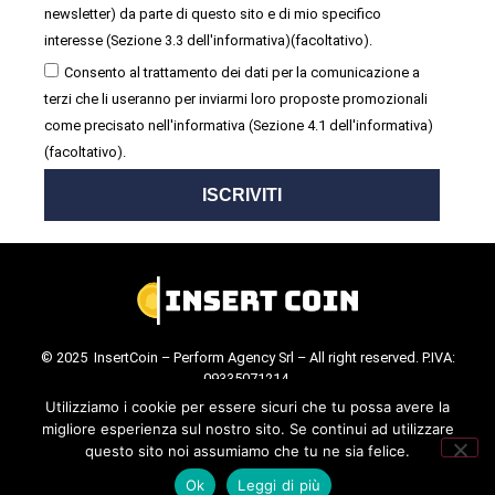
newsletter) da parte di questo sito e di mio specifico
interesse (Sezione 3.3 dell'informativa)(facoltativo).
Consento al trattamento dei dati per la comunicazione a
terzi che li useranno per inviarmi loro proposte promozionali
come precisato nell'informativa (Sezione 4.1 dell'informativa)
(facoltativo).
ISCRIVITI
© 2025 InsertCoin – Perform Agency Srl – All right reserved. P.IVA:
09335071214.
Cookie Policy
.
Privacy Policy
.
Utilizziamo i cookie per essere sicuri che tu possa avere la
migliore esperienza sul nostro sito. Se continui ad utilizzare
questo sito noi assumiamo che tu ne sia felice.
Ok
Leggi di più