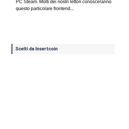
PC Steam. Molti dei nostri lettori conosceranno
questo particolare frontend...
Scelti da Insertcoin
I Migliori Giochi per MS-DOS: Una
Guida ai Classici che Hanno Definito
un'Era