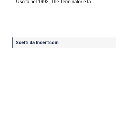
Uscito nel 1992, The Terminator è la...
Scelti da Insertcoin
I Migliori Giochi per MS-DOS: Una
Guida ai Classici che Hanno Definito
un'Era