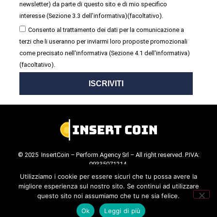
newsletter) da parte di questo sito e di mio specifico
interesse (Sezione 3.3 dell'informativa)(facoltativo).
Consento al trattamento dei dati per la comunicazione a
terzi che li useranno per inviarmi loro proposte promozionali
come precisato nell'informativa (Sezione 4.1 dell'informativa)
(facoltativo).
ISCRIVITI
© 2025 InsertCoin – Perform Agency Srl – All right reserved. P.IVA:
09335071214.
Cookie Policy
.
Privacy Policy
.
Utilizziamo i cookie per essere sicuri che tu possa avere la
migliore esperienza sul nostro sito. Se continui ad utilizzare
questo sito noi assumiamo che tu ne sia felice.
Ok
Leggi di più