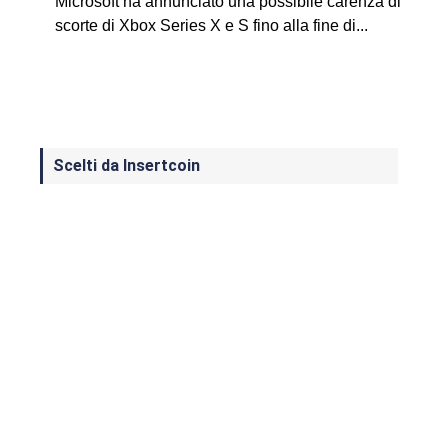
Microsoft ha annunciato una possibile carenza di
scorte di Xbox Series X e S fino alla fine di...
Scelti da Insertcoin
I Migliori Giochi per MS-DOS: Una
Guida ai Classici che Hanno Definito
un'Era