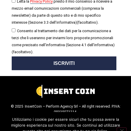
Letta la
Privacy Policy
presto il mio consenso a ricevere a
mezzo email comunicazioni commerciali (compresa la
newsletter) da parte di questo sito e di mio specifico
interesse (Sezione 3.3 dell'informativa)(facoltativo).
Consento al trattamento dei dati per la comunicazione a
terzi che li useranno per inviarmi loro proposte promozionali
come precisato nell'informativa (Sezione 4.1 dell'informativa)
(facoltativo).
ISCRIVITI
© 2025 InsertCoin – Perform Agency Srl – All right reserved. P.IVA:
09335071214.
Cookie Policy
.
Privacy Policy
.
Utilizziamo i cookie per essere sicuri che tu possa avere la
migliore esperienza sul nostro sito. Se continui ad utilizzare