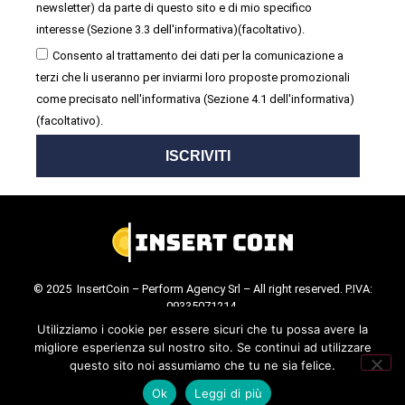
newsletter) da parte di questo sito e di mio specifico
interesse (Sezione 3.3 dell'informativa)(facoltativo).
Consento al trattamento dei dati per la comunicazione a
terzi che li useranno per inviarmi loro proposte promozionali
come precisato nell'informativa (Sezione 4.1 dell'informativa)
(facoltativo).
ISCRIVITI
© 2025 InsertCoin – Perform Agency Srl – All right reserved. P.IVA:
09335071214.
Cookie Policy
.
Privacy Policy
.
Utilizziamo i cookie per essere sicuri che tu possa avere la
migliore esperienza sul nostro sito. Se continui ad utilizzare
questo sito noi assumiamo che tu ne sia felice.
Ok
Leggi di più