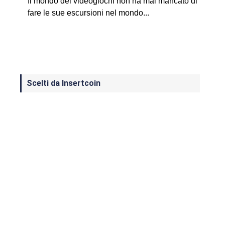
Il mondo dei videogiochi non ha mai mancato di
fare le sue escursioni nel mondo...
Scelti da Insertcoin
I Migliori Giochi per MS-DOS: Una
Guida ai Classici che Hanno Definito
un'Era