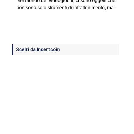
Nel mondo dei videogiochi, ci sono oggetti che
non sono solo strumenti di intrattenimento, ma...
Scelti da Insertcoin
I Migliori Giochi per MS-DOS: Una
Guida ai Classici che Hanno Definito
un'Era