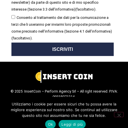
newsletter) da parte di questo sito e di mio specifico
interesse (Sezione 3.3 dell'informativa)(facoltativo).
Consento al trattamento dei dati per la comunicazione a
terzi che li useranno per inviarmi loro proposte promozionali
come precisato nell'informativa (Sezione 4.1 dell'informativa)
(facoltativo).
ISCRIVITI
© 2025 InsertCoin – Perform Agency Srl – All right reserved. P.IVA:
09335071214.
Cookie Policy
.
Privacy Policy
.
Utilizziamo i cookie per essere sicuri che tu possa avere la
migliore esperienza sul nostro sito. Se continui ad utilizzare
questo sito noi assumiamo che tu ne sia felice.
Ok
Leggi di più